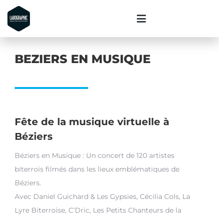
BEZIERS EN MUSIQUE
Fête de la musique virtuelle à
Béziers
Béziers en Musique : Un concert de 120 artistes
biterrois filmés dans les lieux emblématiques de
Béziers.
Avec Daniel Guichard & Les Gypsies, Cécilia Cols, La
Lyre Biterroise, C’Dric, Les Petits Chanteurs de la